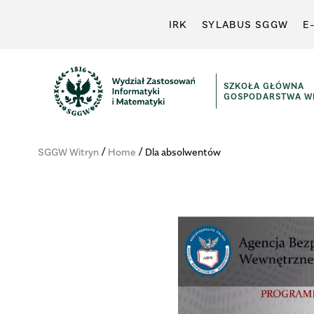
IRK
SYLABUS SGGW
E
SZKOŁA GŁÓWNA
GOSPODARSTWA WI
WYDZIAŁ
ZASTOSOWAŃ
/
/
SGGW Witryn
Home
Dla absolwentów
INFORMATYKI
I
MATEMATYKI