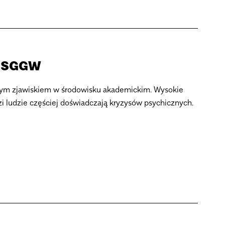
w SGGW
zym zjawiskiem w środowisku akademickim. Wysokie
dzi ludzie częściej doświadczają̨ kryzysów psychicznych.