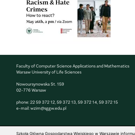
Faculty of Computer Science Applications and Mathematics
Warsaw University of Life Sciences
Nowoursynowska St. 159
02-776 Warsaw
phone:
22 59 372 12
,
59 372 13
,
59 372 14
,
59 372 15
e-mail:
wzim@sggw.edu.pl
Szkoła Główna Gospodarstwa Wiejskiego w Warszawie informuje,