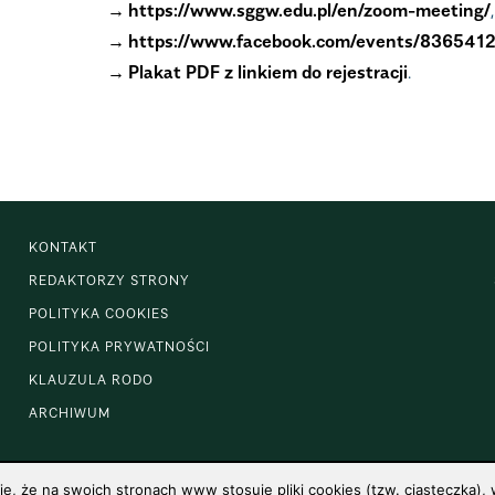
https://www.sggw.edu.pl/en/zoom-meeting/
,
https://www.facebook.com/events/83654
Plakat PDF z linkiem do rejestracji
.
KONTAKT
REDAKTORZY STRONY
POLITYKA COOKIES
POLITYKA PRYWATNOŚCI
KLAUZULA RODO
ARCHIWUM
 że na swoich stronach www stosuje pliki cookies (tzw. ciasteczka), w