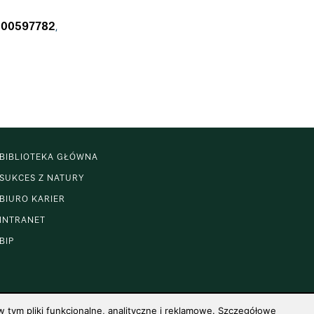
1200597782
,
BIBLIOTEKA GŁÓWNA
SUKCES Z NATURY
BIURO KARIER
INTRANET
BIP
 tym pliki funkcjonalne, analityczne i reklamowe. Szczegółowe