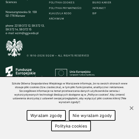
Sciences
POLITYKA COOKIES
BIURO KARIER
POLITYKA PRYWATNOŚCI
INTRANET
Nowoursynowska St. 159
KLAUZULA RODO
BIP
02-776 Warsaw
ARCHIWUM
phone:
22 59 372 12
,
59 372 13
,
59 372 14
,
59 372 15
e-mail:
wzim@sggw.edu.pl
© 1816–2026 SGGW — ALL RIGHTS RESERVED
Szkoła Główna Gospodarstwa Wiejskiego w Warszawie informuje, że na swoich stronach www
stosuje pliki cookies (tzw. ciasteczka), w tym pliki funkcjonalne, analityczne i reklamowe.
Szczegółowe informacje na temat przetwarzania danych użytkowników serwisu i
wykorzystywanych technologii śledzących dostępne są w „Polityce cookies”. Aby zmienić
ustawienia skorzystaj z ustawień swojej przeglądarki, aby wyłączyć pliki cookies kliknij \"Nie
wyrażam zgody\".
Wyrażam zgodę
Nie wyrażam zgody
Polityka cookies