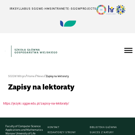
IRK
SYLLABUS SGGW
E-HMS
INTRANET
E-SGGW
PROJECTS
SZKOŁA GŁÓWNA
GOSPODARSTWA WIEJSKIEGO
/
/
/
SGGW Witryn
Home
News
Zapisy na lektoraty
Zapisy na lektoraty
https://jezyki.sggw.edu.pl/zapisy-na-lektoraty/
Faculty of Computer Science
KONTAKT
BIBLIOTEKA GŁÓWNA
Applications and Mathematics
REDAKTORZY STRONY
SUKCES Z NATURY
Warsaw University of Life