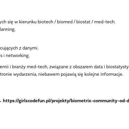
ych się w kierunku biotech / biomed / biostat / med-tech.
lanning
.
acujących z danymi.
s i networking.
emii i branży med-tech,
związane z obszarem data i biostatystyk
tronie wydarzenia, niebawem pojawią się kolejne informacje.
https://girlscodefun.pl/projekty/biometrix-community-od-