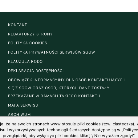
KONTAKT
REDAKTORZY STRONY
POLITYKA COOKIES
POLITYKA PRYWATNOŚCI SERWISÓW SGGW
KLAUZULA RODO
DEKLARACJA DOSTĘPNOŚCI
OBOWIĄZEK INFORMACYJNY DLA OSÓB KONTAKTUJĄCYCH
SIĘ Z SGGW ORAZ OSÓB, KTÓRYCH DANE ZOSTAŁY
PRZEKAZANE W RAMACH TAKIEGO KONTAKTU
MAPA SERWISU
ARCHIWUM
 że na swoich stronach www stosuje pliki cookies (tzw. ciasteczka), w
u i wykorzystywanych technologii śledzących dostępne są w „Polityce 
przeglądarki, aby wyłączyć pliki cookies kliknij \"Nie wyrażam zgody\".