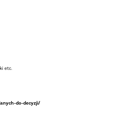
i etc.
danych-do-decyzji/