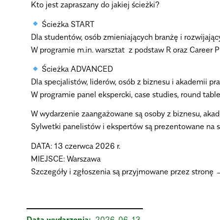
Kto jest zapraszany do jakiej ścieżki?
Ścieżka START
Dla studentów, osób zmieniających branżę i rozwijając
W programie m.in. warsztat z
podstaw R
oraz
Career P
Ścieżka ADVANCED
Dla specjalistów, liderów, osób z biznesu i akademii pr
W programie panel ekspercki, case studies, round table
W wydarzenie zaangażowane są osoby z
biznesu, akad
Sylwetki panelistów i ekspertów są prezentowane na s
DATA:
13 czerwca 2026 r.
MIEJSCE
: Warszawa
Szczegóły i zgłoszenia
są przyjmowane przez stronę
Data wydarzenia:
2026-06-13