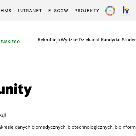
-HMS
INTRANET
E-SGGW
PROJEKTY
Rekrutacja
Wydział
Dziekanat
Kandydat
Stude
EJSKIEGO
unity
zji
akresie danych biomedycznych, biotechnologicznych, bioinform