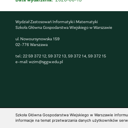
Wydział Zastosowań Informatyki i Matematyki
Szkoła Główna Gospodarstwa Wiejskiego w Warszawie
ul. Nowoursynowska 159
02-776 Warszawa
tel.:
22 59 372 12
,
59 372 13
,
59 372 14
,
59 372 15
e-mail:
wzim@sggw.edu.pl
Szkoła Główna Gospodarstwa Wiejskiego w Warszawie informuje,
informacje na temat przetwarzania danych użytkowników serwis