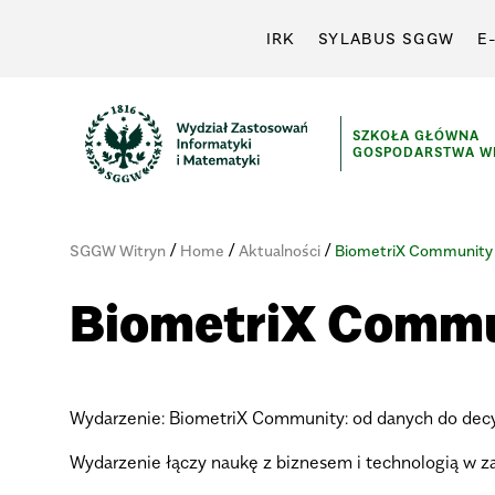
IRK
SYLABUS SGGW
E
SZKOŁA GŁÓWNA
GOSPODARSTWA WI
/
/
/
SGGW Witryn
Home
Aktualności
BiometriX Community
BiometriX Comm
Wydarzenie:
BiometriX Community: od danych do decy
Wydarzenie łączy naukę z biznesem i technologią w z