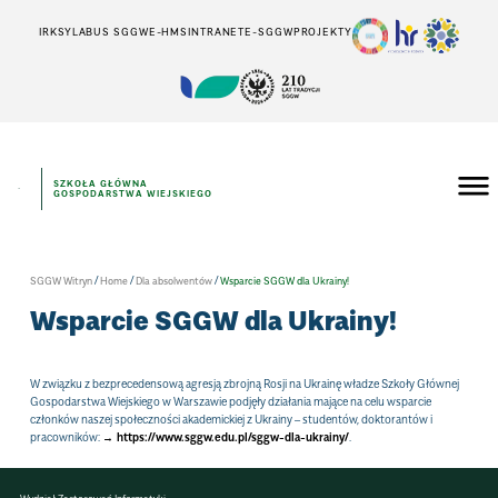
IRK
SYLABUS SGGW
E-HMS
INTRANET
E-SGGW
PROJEKTY
SZKOŁA GŁÓWNA
GOSPODARSTWA WIEJSKIEGO
/
/
/
SGGW Witryn
Home
Dla absolwentów
Wsparcie SGGW dla Ukrainy!
Wsparcie SGGW dla Ukrainy!
W związku z bezprecedensową agresją zbrojną Rosji na Ukrainę władze Szkoły Głównej
Gospodarstwa Wiejskiego w Warszawie podjęły działania mające na celu wsparcie
członków naszej społeczności akademickiej z Ukrainy – studentów, doktorantów i
pracowników:
https://www.sggw.edu.pl/sggw-dla-ukrainy/
.