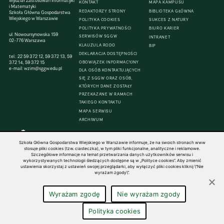
Wydział Zastosowań Informatyki
KONTAKT
MAPA KAMPUSU
i Matematyki
REDAKTORZY STRONY
BIBLIOTEKA GŁÓWNA
Szkoła Główna Gospodarstwa
Wiejskiego w Warszawie
POLITYKA COOKIES
SUKCES Z NATURY
POLITYKA PRYWATNOŚCI
BIURO KARIER
ul. Nowoursynowska 159
SERWISÓW SGGW
INTRANET
02-776 Warszawa
KLAUZULA RODO
BIP
DEKLARACJA DOSTĘPNOŚCI
tel.:
22 59 372 12
,
59 372 13
,
59
372 14
,
59 372 15
OBOWIĄZEK INFORMACYJNY
e-mail:
wzim@sggw.edu.pl
DLA OSÓB KONTAKTUJĄCYCH
SIĘ Z SGGW ORAZ OSÓB,
KTÓRYCH DANE ZOSTAŁY
PRZEKAZANE W RAMACH
TAKIEGO KONTAKTU
MAPA SERWISU
ARCHIWUM
Szkoła Główna Gospodarstwa Wiejskiego w Warszawie informuje, że na swoich stronach www
stosuje pliki cookies (tzw. ciasteczka), w tym pliki funkcjonalne, analityczne i reklamowe.
Szczegółowe informacje na temat przetwarzania danych użytkowników serwisu i
© 1816–2026 SGGW — ALL RIGHTS RESERVED
wykorzystywanych technologii śledzących dostępne są w „Polityce cookies”. Aby zmienić
ustawienia skorzystaj z ustawień swojej przeglądarki, aby wyłączyć pliki cookies kliknij \"Nie
wyrażam zgody\".
Wyrażam zgodę
Nie wyrażam zgody
Polityka cookies