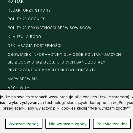
KONTAKT
REDAKTORZY STRONY
POLITYKA COOKIES
POLITYKA PRYWATNOŚCI SERWISÓW SGGW
KLAUZULA RODO
DEKLARACJA DOSTĘPNOŚCI
OBOWIĄZEK INFORMACYJNY DLA OSÓB KONTAKTUJĄCYCH
SIĘ Z SGGW ORAZ OSÓB, KTÓRYCH DANE ZOSTAŁY
PRZEKAZANE W RAMACH TAKIEGO KONTAKTU
MAPA SERWISU
ARCHIWUM
 że na swoich stronach www stosuje pliki cookies (tzw. ciasteczka), w
u i wykorzystywanych technologii śledzących dostępne są w „Polityce 
przeglądarki, aby wyłączyć pliki cookies kliknij \"Nie wyrażam zgody\".
Wyrażam zgodę
Nie wyrażam zgody
Polityka cookies