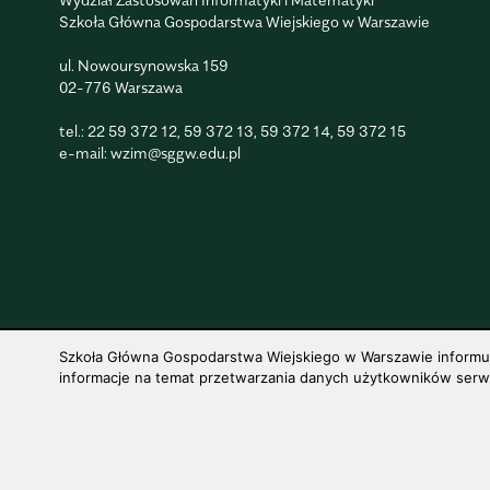
Szkoła Główna Gospodarstwa Wiejskiego w Warszawie
ul. Nowoursynowska 159
02-776 Warszawa
tel.:
22 59 372 12
,
59 372 13
,
59 372 14
,
59 372 15
e-mail:
wzim@sggw.edu.pl
Szkoła Główna Gospodarstwa Wiejskiego w Warszawie informuje,
informacje na temat przetwarzania danych użytkowników serwis
© 1816–2026 SGGW — ALL RIGHTS RESERVED