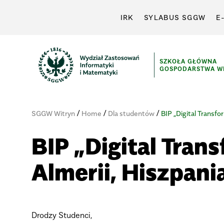
IRK
SYLABUS SGGW
E
SZKOŁA GŁÓWNA
GOSPODARSTWA WI
/
/
/
SGGW Witryn
Home
Dla studentów
BIP „Digital Transf
BIP „Digital Tra
Almerii, Hiszpan
Drodzy Studenci,