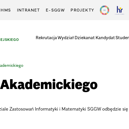
-HMS
INTRANET
E-SGGW
PROJEKTY
Rekrutacja
Wydział
Dziekanat
Kandydat
Stude
EJSKIEGO
kademickiego
u Akademickiego
le Zastosowań Informatyki i Matematyki SGGW odbędzie się 2 