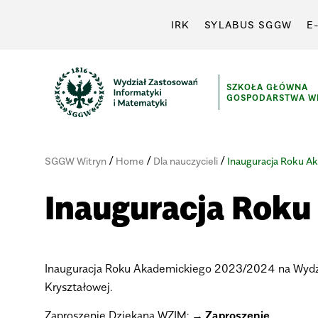
IRK
SYLABUS SGGW
E
SZKOŁA GŁÓWNA
GOSPODARSTWA WI
/
/
/
SGGW Witryn
Home
Dla nauczycieli
Inauguracja Roku A
Inauguracja Rok
Inauguracja Roku Akademickiego 2023/2024 na Wydzia
Kryształowej.
Zaproszenie Dziekana WZIM:
Zaproszenie
.