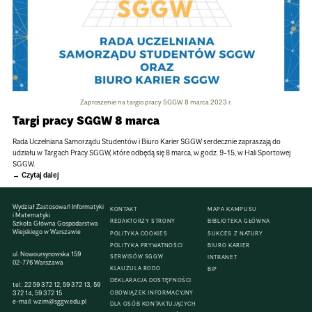
Zaproszenie na targio pracy SGGW 8 marca 2023 r.
Targi pracy SGGW 8 marca
Rada Uczelniana Samorządu Studentów i Biuro Karier SGGW serdecznie zapraszają do
udziału w Targach Pracy SGGW, które odbędą się 8 marca, w godz. 9-15, w Hali Sportowej
SGGW.
Czytaj dalej
Wydział Zastosowań Informatyki
KONTAKT
MAPA KAMPUSU
i Matematyki
REDAKTORZY STRONY
BIBLIOTEKA GŁÓWNA
Szkoła Główna Gospodarstwa
Wiejskiego w Warszawie
POLITYKA COOKIES
SUKCES Z NATURY
POLITYKA PRYWATNOŚCI
BIURO KARIER
ul. Nowoursynowska 159
SERWISÓW SGGW
INTRANET
02-776 Warszawa
KLAUZULA RODO
BIP
DEKLARACJA DOSTĘPNOŚCI
tel.:
22 59 372 12
,
59 372 13
,
59
372 14
,
59 372 15
OBOWIĄZEK INFORMACYJNY
e-mail:
wzim@sggw.edu.pl
DLA OSÓB KONTAKTUJĄCYCH