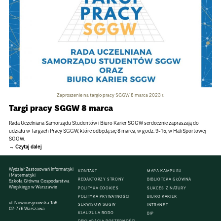
Zaproszenie na targio pracy SGGW 8 marca 2023 r.
Targi pracy SGGW 8 marca
Rada Uczelniana Samorządu Studentów i Biuro Karier SGGW serdecznie zapraszają do
udziału w Targach Pracy SGGW, które odbędą się 8 marca, w godz. 9-15, w Hali Sportowej
SGGW.
Czytaj dalej
Wydział Zastosowań Informatyki
KONTAKT
MAPA KAMPUSU
i Matematyki
REDAKTORZY STRONY
BIBLIOTEKA GŁÓWNA
Szkoła Główna Gospodarstwa
Wiejskiego w Warszawie
POLITYKA COOKIES
SUKCES Z NATURY
POLITYKA PRYWATNOŚCI
BIURO KARIER
ul. Nowoursynowska 159
SERWISÓW SGGW
INTRANET
02-776 Warszawa
KLAUZULA RODO
BIP