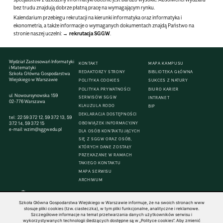
bez trudu znajdują dobrze płatną pracę na wymagającym rynku.
Kalendarium przebiegu rekrutacji na kierunki informatyka oraz informatyka i
ekonometria, a także informacje o wymaganych dokumentach znajdą Państwo na
stronie naszej uczelni:
rekrutacja SGGW
.
Wydział Zastosowań Informatyki
KONTAKT
MAPA KAMPUSU
i Matematyki
REDAKTORZY STRONY
BIBLIOTEKA GŁÓWNA
Szkoła Główna Gospodarstwa
Wiejskiego w Warszawie
POLITYKA COOKIES
SUKCES Z NATURY
POLITYKA PRYWATNOŚCI
BIURO KARIER
ul. Nowoursynowska 159
SERWISÓW SGGW
INTRANET
02-776 Warszawa
KLAUZULA RODO
BIP
DEKLARACJA DOSTĘPNOŚCI
tel.:
22 59 372 12
,
59 372 13
,
59
372 14
,
59 372 15
OBOWIĄZEK INFORMACYJNY
e-mail:
wzim@sggw.edu.pl
DLA OSÓB KONTAKTUJĄCYCH
SIĘ Z SGGW ORAZ OSÓB,
KTÓRYCH DANE ZOSTAŁY
PRZEKAZANE W RAMACH
TAKIEGO KONTAKTU
MAPA SERWISU
ARCHIWUM
Szkoła Główna Gospodarstwa Wiejskiego w Warszawie informuje, że na swoich stronach www
stosuje pliki cookies (tzw. ciasteczka), w tym pliki funkcjonalne, analityczne i reklamowe.
Szczegółowe informacje na temat przetwarzania danych użytkowników serwisu i
© 1816–2026 SGGW — ALL RIGHTS RESERVED
wykorzystywanych technologii śledzących dostępne są w „Polityce cookies”. Aby zmienić