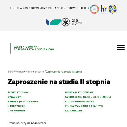
IRK
SYLABUS SGGW
E-HMS
INTRANET
E-SGGW
PROJEKTY
SZKOŁA GŁÓWNA
GOSPODARSTWA WIEJSKIEGO
/
/
/
SGGW Witryn
Home
Student
Zaproszenie na studia II stopnia
Zaproszenie na studia II stopnia
PLANY STUDIÓW
PRAKTYKI STUDENCKIE
SYLABUSY
ZAPROSZENIE NA STUDIA II STOPNIA
SAMORZĄD STUDENTÓW
STUDIA PODYPLOMOWE
NAUCZYCIELE
STUDIA WYMIENNE I PRAKTYKI
OPIEKUNOWIE
ZAGRANICZNE
Szanowni przyszli Absolwenci,