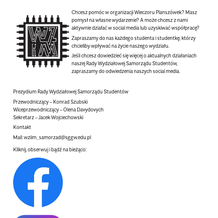
Chcesz pomóc w organizacji Wieczoru Planszówek? Masz
pomysł na własne wydarzenie? A może chcesz z nami
aktywnie działać w social media lub uzyskiwać współpracę?
Zapraszamy do nas każdego studenta i studentkę, którzy
chcieliby wpływać na życie naszego wydziału.
Jeśli chcesz dowiedzieć się więcej o aktualnych działaniach
naszej Rady Wydziałowej Samorządu Studentów,
zapraszamy do odwiedzenia naszych social media.
Prezydium Rady Wydziałowej Samorządu Studentów
Przewodniczący – Konrad Szubski
Wiceprzewodniczący – Olena Davydovych
Sekretarz – Jacek Wojciechowski
Kontakt
Mail: wziim_samorzad@sggw.edu.pl
Kliknij, obserwuj i bądź na bieżąco: