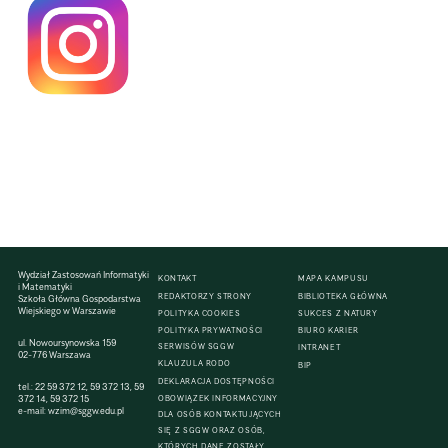
Wydział Zastosowań Informatyki
KONTAKT
MAPA KAMPUSU
i Matematyki
REDAKTORZY STRONY
BIBLIOTEKA GŁÓWNA
Szkoła Główna Gospodarstwa
Wiejskiego w Warszawie
POLITYKA COOKIES
SUKCES Z NATURY
POLITYKA PRYWATNOŚCI
BIURO KARIER
ul. Nowoursynowska 159
SERWISÓW SGGW
INTRANET
02-776 Warszawa
KLAUZULA RODO
BIP
DEKLARACJA DOSTĘPNOŚCI
tel.:
22 59 372 12
,
59 372 13
,
59
372 14
,
59 372 15
OBOWIĄZEK INFORMACYJNY
e-mail:
wzim@sggw.edu.pl
DLA OSÓB KONTAKTUJĄCYCH
SIĘ Z SGGW ORAZ OSÓB,
KTÓRYCH DANE ZOSTAŁY