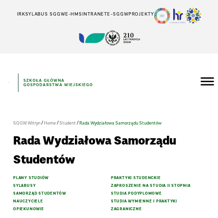
IRK
SYLABUS SGGW
E-HMS
INTRANET
E-SGGW
PROJEKTY
SZKOŁA GŁÓWNA
GOSPODARSTWA WIEJSKIEGO
/
/
/
SGGW Witryn
Home
Student
Rada Wydziałowa Samorządu Studentów
Rada Wydziałowa Samorządu
Studentów
PLANY STUDIÓW
PRAKTYKI STUDENCKIE
SYLABUSY
ZAPROSZENIE NA STUDIA II STOPNIA
SAMORZĄD STUDENTÓW
STUDIA PODYPLOMOWE
NAUCZYCIELE
STUDIA WYMIENNE I PRAKTYKI
OPIEKUNOWIE
ZAGRANICZNE