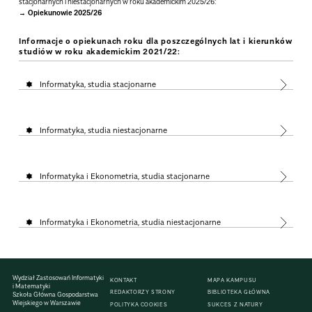
stacjonarnych i niestacjonarnych w roku akademickim 2025/26:
Opiekunowie 2025/26
Informacje o opiekunach roku dla poszczególnych lat i kierunków
studiów w roku akademickim 2021/22:
Informatyka, studia stacjonarne
Informatyka, studia niestacjonarne
Informatyka i Ekonometria, studia stacjonarne
Informatyka i Ekonometria, studia niestacjonarne
Wydział Zastosowań Informatyki
KONTAKT
MAPA KAMPUSU
i Matematyki
REDAKTORZY STRONY
BIBLIOTEKA GŁÓWNA
Szkoła Główna Gospodarstwa
Wiejskiego w Warszawie
POLITYKA COOKIES
SUKCES Z NATURY