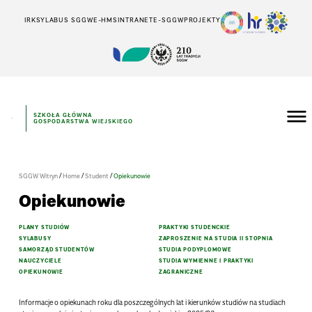
IRK
SYLABUS SGGW
E-HMS
INTRANET
E-SGGW
PROJEKTY
SZKOŁA GŁÓWNA
GOSPODARSTWA WIEJSKIEGO
/
/
/
SGGW Witryn
Home
Student
Opiekunowie
Opiekunowie
PLANY STUDIÓW
PRAKTYKI STUDENCKIE
SYLABUSY
ZAPROSZENIE NA STUDIA II STOPNIA
SAMORZĄD STUDENTÓW
STUDIA PODYPLOMOWE
NAUCZYCIELE
STUDIA WYMIENNE I PRAKTYKI
OPIEKUNOWIE
ZAGRANICZNE
Informacje o opiekunach roku dla poszczególnych lat i kierunków studiów na studiach